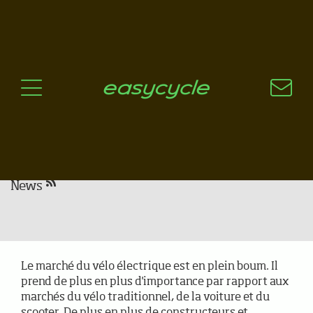
Pourquoi un vélo électrique?
Aspects techniques
Les choix technologiques
Nos critères de sélection
Questions / Réponses
A jour
News
Nos critères de sélection
Le marché du vélo électrique est en plein boum. Il
prend de plus en plus d'importance par rapport aux
marchés du vélo traditionnel, de la voiture et du