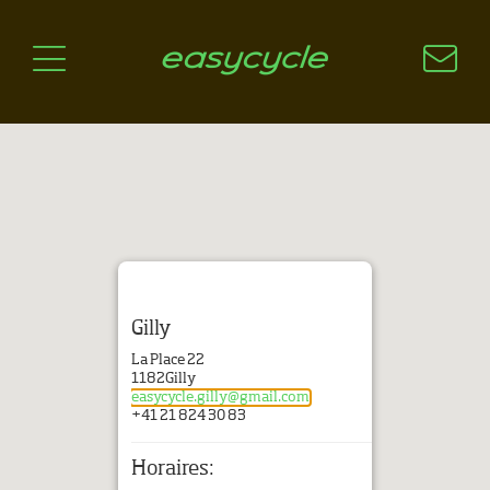
Pourquoi un vélo électrique?
Aspects techniques
Les choix technologiques
Nos critères de sélection
Questions / Réponses
A jour
News
Gilly
La Place 22
1182
Gilly
easycycle.gilly@gmail.com
+41 21 824 30 83
Horaires: