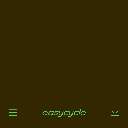
Pourquoi un vélo électrique?
Aspects techniques
Les choix technologiques
Nos critères de sélection
Questions / Réponses
A jour
News