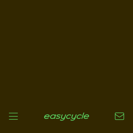
Pourquoi un vélo électrique?
Aspects techniques
Les choix technologiques
Nos critères de sélection
Questions / Réponses
A jour
News